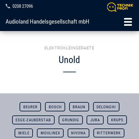
0208 27096
Audioland Handelsgesellschaft mbH
ELEKTROKLEINGERAETE
Unold
BEURER
BOSCH
BRAUN
DELONGHI
ESGE-ZAUBERSTAB
GRUNDIG
JURA
KRUPS
MIELE
MOULINEX
NIVONA
RITTERWERK