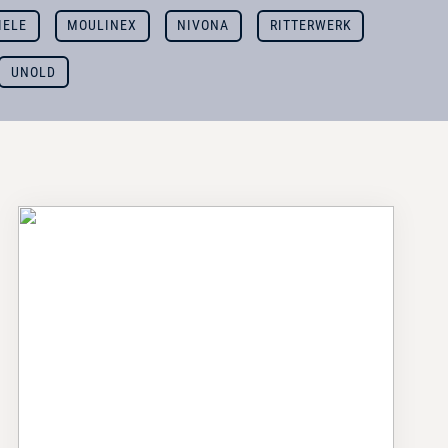
IELE
MOULINEX
NIVONA
RITTERWERK
UNOLD