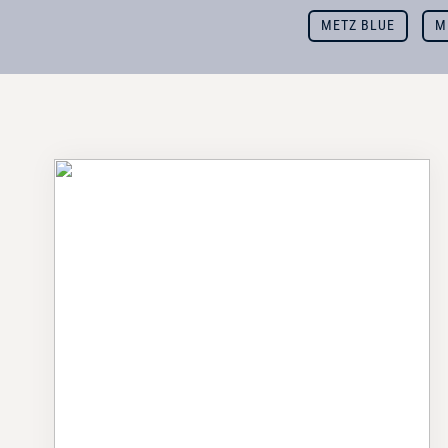
METZ BLUE
M