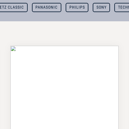
ETZ CLASSIC
PANASONIC
PHILIPS
SONY
TECH