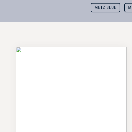
METZ BLUE
M