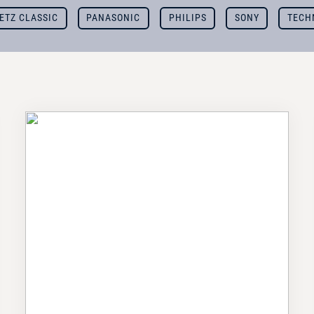
ETZ CLASSIC
PANASONIC
PHILIPS
SONY
TECH