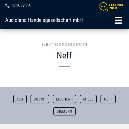
0208 27096
Audioland Handelsgesellschaft mbH
ELEKTROGROSSGERÄTE
Neff
AEG
BOSCH
LIEBHERR
MIELE
NEFF
SIEMENS