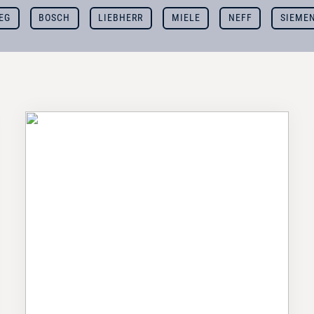
EG
BOSCH
LIEBHERR
MIELE
NEFF
SIEME