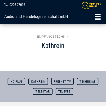
0208 27096
Audioland Handelsgesellschaft mbH
EMPFANGSTECHNIK
Kathrein
HD PLUS
KATHREIN
FREENET TV
TECHNISAT
TELESTAR
TELEVES